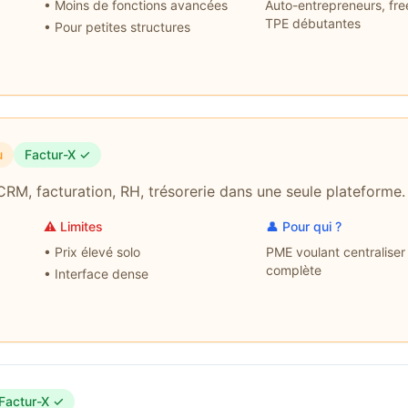
•
Moins de fonctions avancées
Auto-entrepreneurs, fre
TPE débutantes
•
Pour petites structures
u
Factur-X ✓
CRM, facturation, RH, trésorerie dans une seule plateforme.
⚠️ Limites
👤 Pour qui ?
•
Prix élevé solo
PME voulant centraliser
complète
•
Interface dense
Factur-X ✓