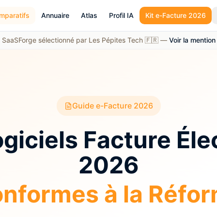
mparatifs
Annuaire
Atlas
Profil IA
Kit e-Facture 2026
SaaSForge sélectionné par Les Pépites Tech 🇫🇷 —
Voir la mention
Guide e-Facture 2026
giciels Facture Él
2026
nformes à la Réfo