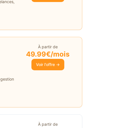
elances,
À partir de
49.99€/mois
Voir l'offre →
 gestion
À partir de