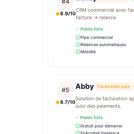
#4
CRM commercial avec factu
8.9/10
facture → relance.
✅ Points forts
Pipe commercial
Relances automatiques
Mobilité
Abby
Facturation pure
#5
Solution de facturation sp
8.7/10
suivi des paiements.
✅ Points forts
Gratuit pour démarrer
Spécialisé freelance