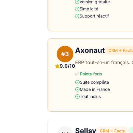
Version gratuite
Simplicité
Support réactif
Axonaut
CRM + Fact
#3
ERP tout-en-un français. 
9.0/10
✅ Points forts
Suite complète
Made in France
Tout inclus
Sellsy
CRM + Factu