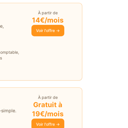
À partir de
14€/mois
e,
Voir l'offre →
omptable,
s
À partir de
Gratuit à
-simple.
19€/mois
Voir l'offre →