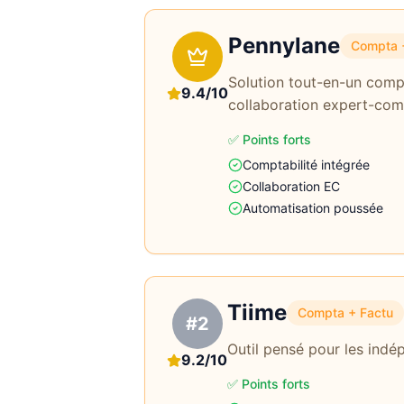
Pennylane
Compta 
Solution tout-en-un compt
9.4/10
collaboration expert-com
✅ Points forts
Comptabilité intégrée
Collaboration EC
Automatisation poussée
Tiime
Compta + Factu
#2
Outil pensé pour les indép
9.2/10
✅ Points forts