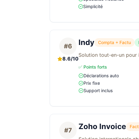
Simplicité
Indy
Compta + Factu
#6
Solution tout-en-un pour 
8.6/10
✅ Points forts
Déclarations auto
Prix fixe
Support inclus
Zoho Invoice
Fact
#7