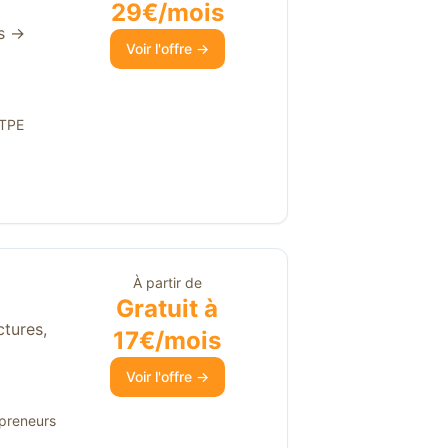
29€/mois
is →
Voir l'offre →
 TPE
À partir de
Gratuit à
ctures,
17€/mois
Voir l'offre →
epreneurs