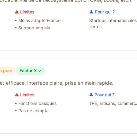
bordable. Partie de l'écosystème Zoho (CRM, Books, etc.).
⚠️ Limites
👤 Pour qui ?
•
Moins adapté France
Startups internationale
serrés
•
Support anglais
n pure
Factur-X ✓
t efficace. Interface claire, prise en main rapide.
⚠️ Limites
👤 Pour qui ?
•
Fonctions basiques
TPE, artisans, commerç
•
Pas de compta