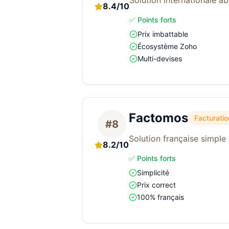
Solution internationale a
8.4/10
✅ Points forts
Prix imbattable
Écosystème Zoho
Multi-devises
Factomos
Facturatio
#8
Solution française simple e
8.2/10
✅ Points forts
Simplicité
Prix correct
100% français