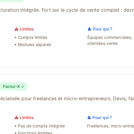
ration intégrée. Fort sur le cycle de vente complet : dev
⚠️ Limites
👤 Pour qui ?
•
Compta limitée
Équipes commerciales,
orientées vente
•
Modules séparés
Factur-X ✓
écialisée pour freelances et micro-entrepreneurs. Devis, fa
⚠️ Limites
👤 Pour qui ?
•
Pas de compta intégrée
Freelances, micro-entr
•
Fonctions limitées