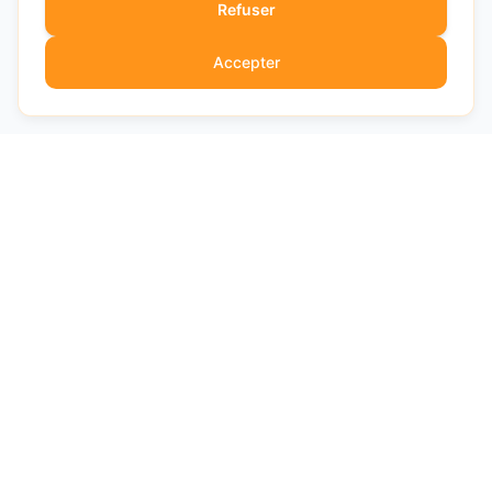
Refuser
Accepter
SaaSForge.fr
EXPERT
Votre guide expert pour choisir les meilleurs logiciels SaaS.
Comparatifs détaillés, avis impartiaux et conseils d'experts.
Avis vérifiés et indépendants