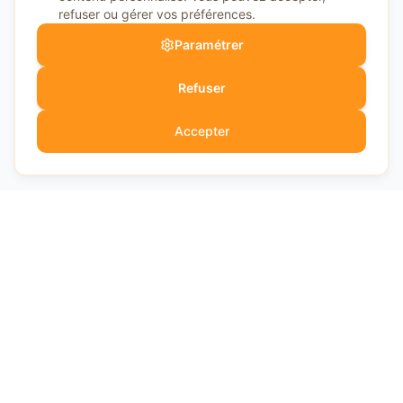
refuser ou gérer vos préférences.
Paramétrer
Refuser
Accepter
SaaSForge.fr
EXPERT
Votre guide expert pour choisir les meilleurs logiciels SaaS.