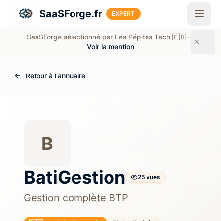
Aller au contenu principal
SaaSForge.fr
EXPERT
SaaSForge sélectionné par Les Pépites Tech 🇫🇷 —
Voir la mention
Retour à l'annuaire
B
BatiGestion
25
vue
s
Gestion complète BTP