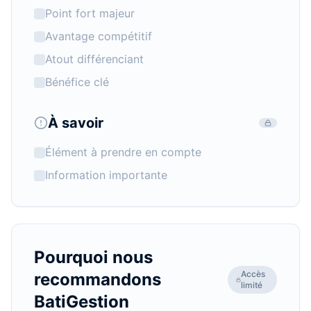
Point fort majeur
Avantage compétitif
Atout différenciant
Bénéfice clé
À savoir
Élément à prendre en compte
Information importante
Pourquoi nous
Accès
recommandons
limité
BatiGestion