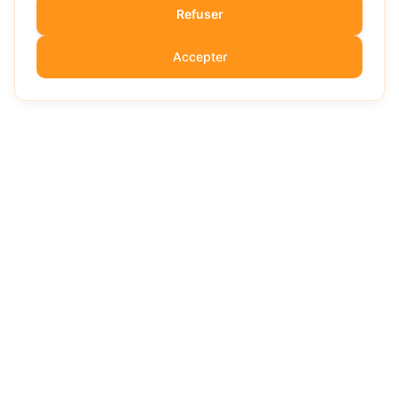
Refuser
Accepter
SaaSForge.fr
EXPERT
Votre guide expert pour choisir les meilleurs logiciels SaaS.
Comparatifs détaillés, avis impartiaux et conseils d'experts.
Avis vérifiés et indépendants