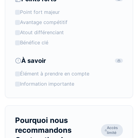
Point fort majeur
Avantage compétitif
Atout différenciant
Bénéfice clé
À savoir
Élément à prendre en compte
Information importante
Pourquoi nous
Accès
recommandons
limité