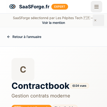
Aller au contenu principal
SaaSForge.fr
EXPERT
SaaSForge sélectionné par Les Pépites Tech 🇫🇷 —
Voir la mention
Retour à l'annuaire
C
Contractbook
24
vue
s
Gestion contrats moderne