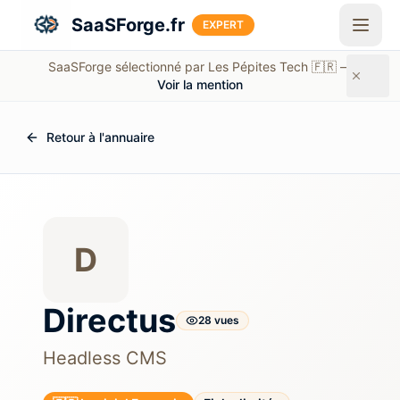
Aller au contenu principal
SaaSForge.fr
EXPERT
SaaSForge sélectionné par Les Pépites Tech 🇫🇷 —
Voir la mention
Retour à l'annuaire
D
Directus
28
vue
s
Headless CMS