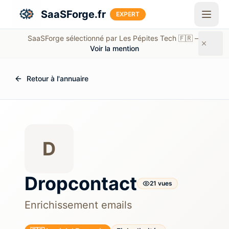
Aller au contenu principal
SaaSForge.fr
EXPERT
SaaSForge sélectionné par Les Pépites Tech 🇫🇷 —
Voir la mention
Retour à l'annuaire
D
Dropcontact
21
vue
s
Enrichissement emails