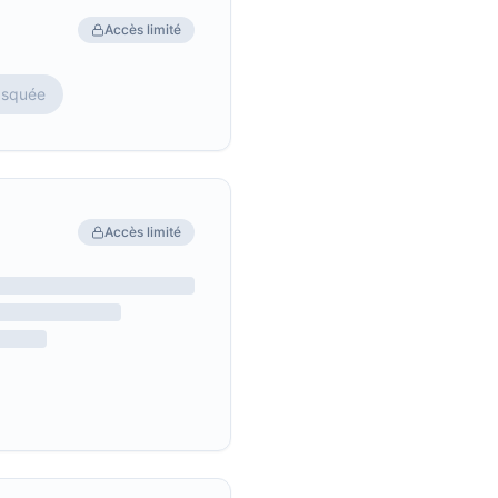
Accès limité
asquée
Accès limité