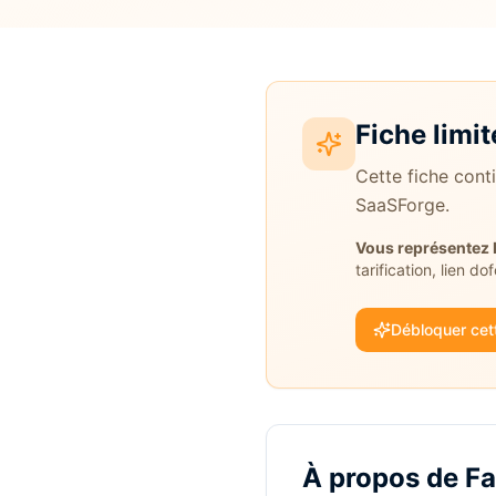
Fiche limit
Cette fiche cont
SaaSForge.
Vous représentez
tarification, lien do
Débloquer cett
À propos de
F