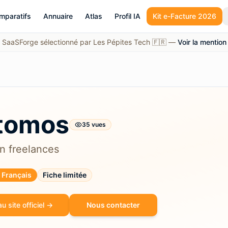
mparatifs
Annuaire
Atlas
Profil IA
Kit e-Facture 2026
SaaSForge sélectionné par Les Pépites Tech 🇫🇷 —
Voir la mention
tomos
35
vue
s
on freelances
l Français
Fiche limitée
u site officiel →
Nous contacter