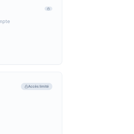
mpte
Accès limité