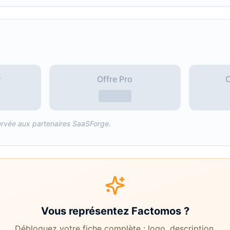
r
Offre Pro
O
réservée aux partenaires SaaSForge.
Vous représentez
Factomos
?
Débloquez votre fiche complète : logo, description,