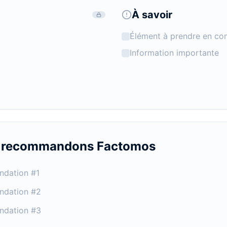
À savoir
Élément à prendre en co
Information importante
s recommandons
Factomos
ndation #1
ndation #2
ndation #3