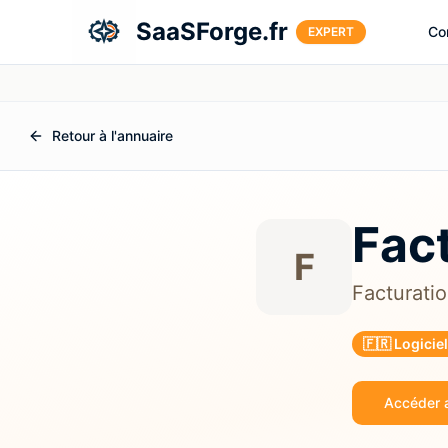
Aller au contenu principal
SaaSForge.fr
Co
EXPERT
Retour à l'annuaire
Fac
F
Facturati
🇫🇷 Logicie
Accéder a