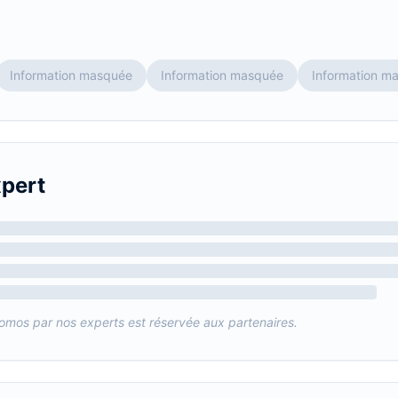
Information masquée
Information masquée
Information m
xpert
tomos
par nos experts est réservée aux partenaires.