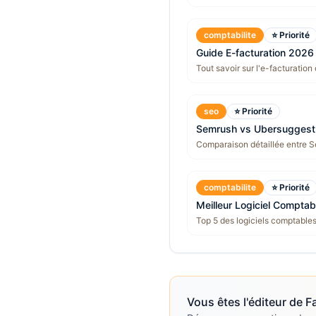
comptabilite
⭐ Priorité
Guide E-facturation 2026
Tout savoir sur l'e-facturation
seo
⭐ Priorité
Semrush vs Ubersuggest
Comparaison détaillée entre S
comptabilite
⭐ Priorité
Meilleur Logiciel Comptab
Top 5 des logiciels comptable
Vous êtes l'éditeur de
F