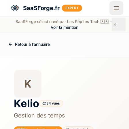
Aller au contenu principal
SaaSForge.fr
EXPERT
SaaSForge sélectionné par Les Pépites Tech 🇫🇷 —
Voir la mention
Retour à l'annuaire
K
Kelio
34
vue
s
Gestion des temps