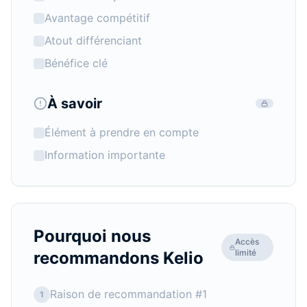
Avantage compétitif
Atout différenciant
Bénéfice clé
À savoir
Élément à prendre en compte
Information importante
Pourquoi nous
Accès
limité
recommandons
Kelio
Raison de recommandation #1
1