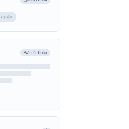
Accès limité
asquée
Accès limité