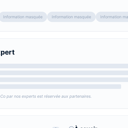
Information masquée
Information masquée
Information m
xpert
nCo
par nos experts est réservée aux partenaires.