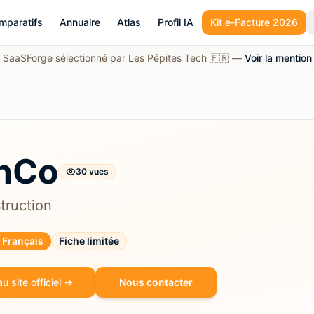
mparatifs
Annuaire
Atlas
Profil IA
Kit e-Facture 2026
SaaSForge sélectionné par Les Pépites Tech 🇫🇷 —
Voir la mention
nCo
30
vue
s
truction
l Français
Fiche limitée
u site officiel →
Nous contacter