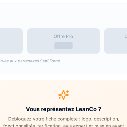
r
Offre Pro
O
réservée aux partenaires SaaSForge.
Vous représentez
LeanCo
?
Débloquez votre fiche complète : logo, description,
fonctionnalités, tarification, avis expert et mise en avant