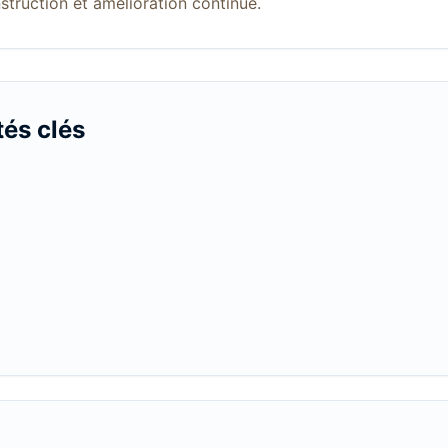
struction et amélioration continue.
tés clés