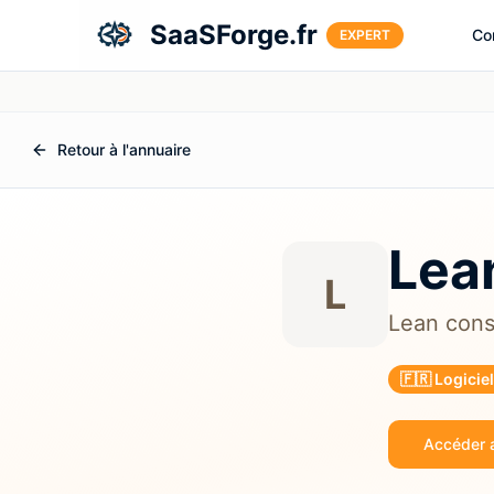
Aller au contenu principal
SaaSForge.fr
Co
EXPERT
Retour à l'annuaire
Lea
L
Lean cons
🇫🇷 Logicie
Accéder a