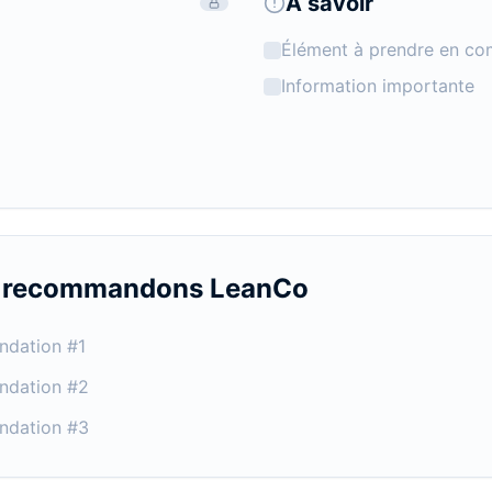
À savoir
Élément à prendre en co
Information importante
s recommandons
LeanCo
ndation #1
ndation #2
ndation #3