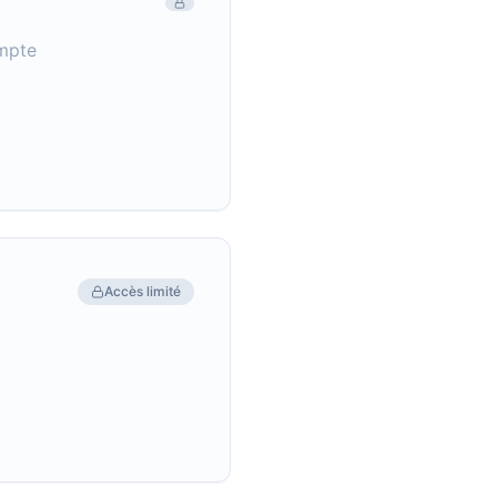
mpte
Accès limité