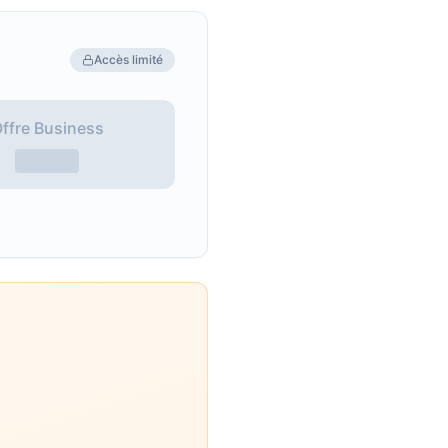
Accès limité
ffre Business