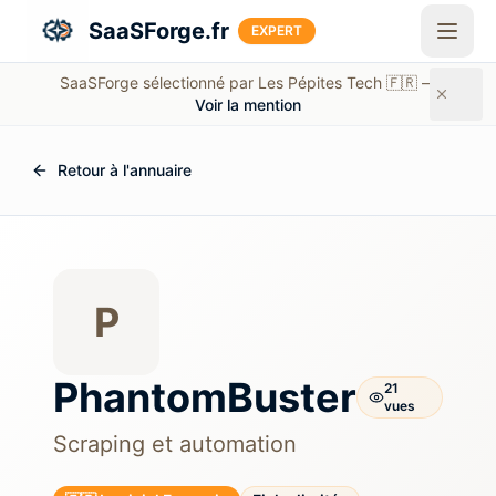
Aller au contenu principal
SaaSForge.fr
EXPERT
SaaSForge sélectionné par Les Pépites Tech 🇫🇷 —
Voir la mention
Retour à l'annuaire
P
PhantomBuster
21
vue
s
Scraping et automation