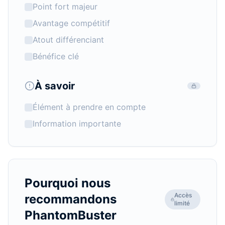
Point fort majeur
Avantage compétitif
Atout différenciant
Bénéfice clé
À savoir
Élément à prendre en compte
Information importante
Pourquoi nous
Accès
recommandons
limité
PhantomBuster