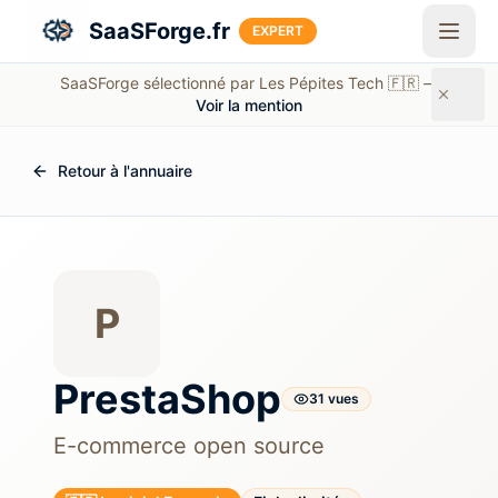
Aller au contenu principal
SaaSForge.fr
EXPERT
SaaSForge sélectionné par Les Pépites Tech 🇫🇷 —
Voir la mention
Retour à l'annuaire
P
PrestaShop
31
vue
s
E-commerce open source