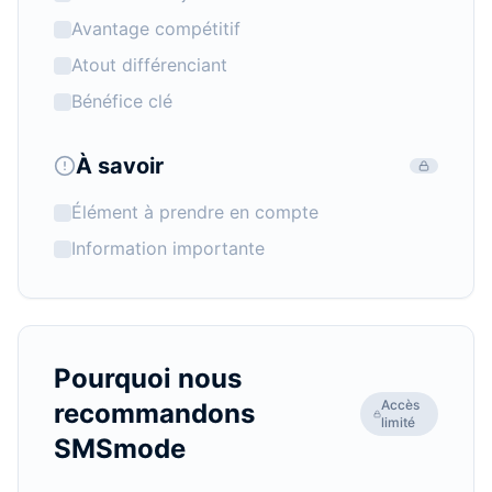
Avantage compétitif
Atout différenciant
Bénéfice clé
À savoir
Élément à prendre en compte
Information importante
Pourquoi nous
Accès
recommandons
limité
SMSmode