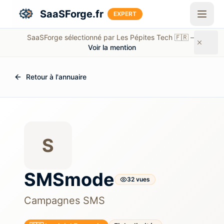
Aller au contenu principal
SaaSForge.fr
EXPERT
SaaSForge sélectionné par Les Pépites Tech 🇫🇷 —
Voir la mention
Retour à l'annuaire
S
SMSmode
32
vue
s
Campagnes SMS