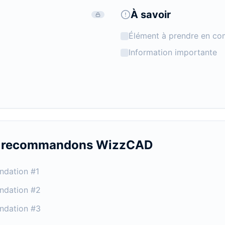
À savoir
Élément à prendre en co
Information importante
s recommandons
WizzCAD
ndation #1
ndation #2
ndation #3