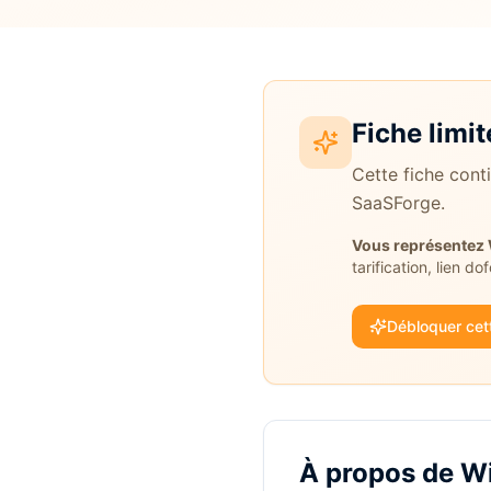
Fiche limit
Cette fiche cont
SaaSForge.
Vous représentez
tarification, lien do
Débloquer cett
À propos de
W