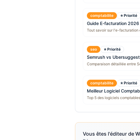
comptabilite
⭐ Priorité
Guide E-facturation 2026
Tout savoir sur l'e-facturation
seo
⭐ Priorité
Semrush vs Ubersuggest
Comparaison détaillée entre S
comptabilite
⭐ Priorité
Meilleur Logiciel Comptab
Top 5 des logiciels comptable
Vous êtes l'éditeur de
W