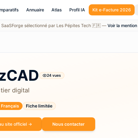
mparatifs
Annuaire
Atlas
Profil IA
Kit e-Facture 2026
SaaSForge sélectionné par Les Pépites Tech 🇫🇷 —
Voir la mention
zCAD
24
vue
s
ier digital
l Français
Fiche limitée
u site officiel →
Nous contacter