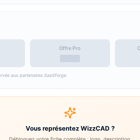
r
Offre Pro
O
réservée aux partenaires SaaSForge.
Vous représentez
WizzCAD
?
Débloquez votre fiche complète : logo, description,