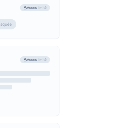
Accès limité
asquée
Accès limité