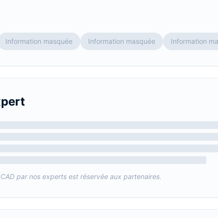
Information masquée
Information masquée
Information m
xpert
zCAD
par nos experts est réservée aux partenaires.