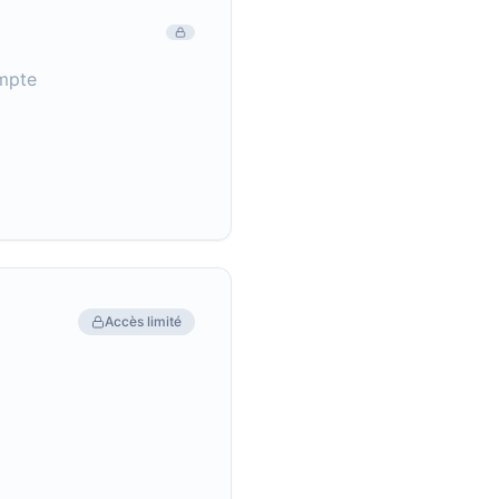
mpte
Accès limité