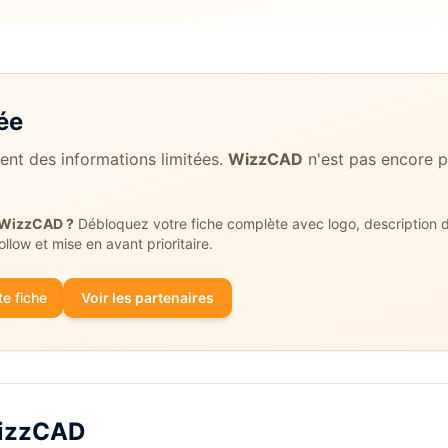
ée
ient des informations limitées.
WizzCAD
n'est pas encore p
WizzCAD
?
Débloquez votre fiche complète avec logo, description dét
follow et mise en avant prioritaire.
e fiche
Voir les partenaires
izzCAD