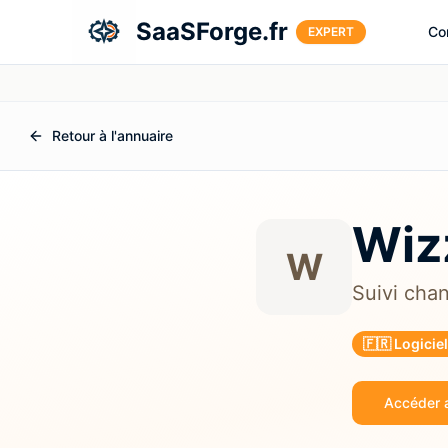
Aller au contenu principal
SaaSForge.fr
Co
EXPERT
Retour à l'annuaire
Wiz
W
Suivi chant
🇫🇷 Logicie
Accéder a