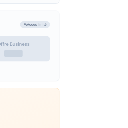
Accès limité
ffre Business